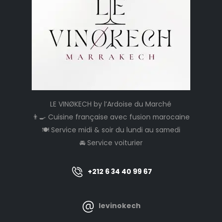
LE VINØKECH by l’Ardoise du Marché
👨‍🍳 Cuisine française avec fusion marocaine
🍽️ Service midi & soir du lundi au samedi
🚘 Service voiturier
+212 6 34 40 99 67
levinokech