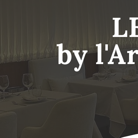
L
by l'