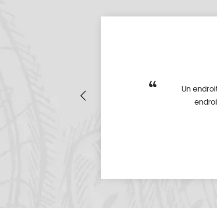
aiment à
Un endroi
endroi