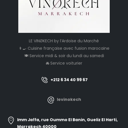
LE VINØKECH by l’Ardoise du Marché
👨‍🍳 Cuisine française avec fusion marocaine
🍽️ Service midi & soir du lundi au samedi
🚘 Service voiturier
+212 6 34 40 99 67
levinokech
Imm Jaffa, rue Oummo El Banin, Gueliz El Harti,
Marrakech 40000