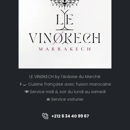
LE VINØKECH by l’Ardoise du Marché
👨‍🍳 Cuisine française avec fusion marocaine
🍽️ Service midi & soir du lundi au samedi
🚘 Service voiturier
+212 6 34 40 99 67