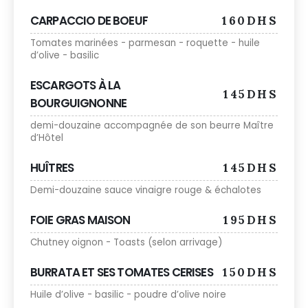
CARPACCIO DE BOEUF
160DHS
Tomates marinées - parmesan - roquette - huile
d’olive - basilic
ESCARGOTS À LA
145DHS
BOURGUIGNONNE
demi-douzaine accompagnée de son beurre Maître
d’Hôtel
HUÎTRES
145DHS
Demi-douzaine sauce vinaigre rouge & échalotes
FOIE GRAS MAISON
195DHS
Chutney oignon - Toasts (selon arrivage)
BURRATA ET SES TOMATES CERISES
150DHS
Huile d’olive - basilic - poudre d’olive noire