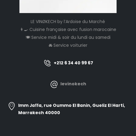
LE VINØKECH by l’Ardoise du Marché
👨‍🍳 Cuisine française avec fusion marocaine
🍽️ Service midi & soir du lundi au samedi
🚘 Service voiturier
+212 6 34 40 99 67
levinokech
Imm Jaffa, rue Oummo El Banin, Gueliz El Harti,
Marrakech 40000