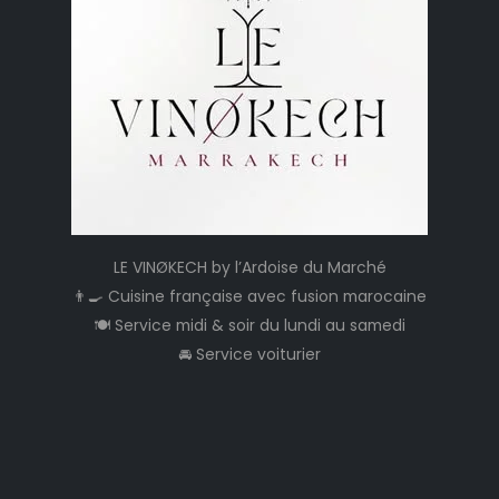
LE VINØKECH by l’Ardoise du Marché
👨‍🍳 Cuisine française avec fusion marocaine
🍽️ Service midi & soir du lundi au samedi
🚘 Service voiturier