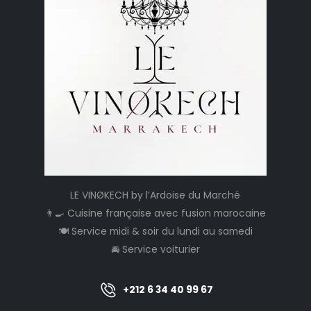
LE VINØKECH by l’Ardoise du Marché
👨‍🍳 Cuisine française avec fusion marocaine
🍽️ Service midi & soir du lundi au samedi
🚘 Service voiturier
+212 6 34 40 99 67