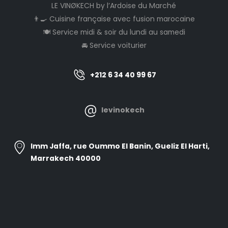
LE VINØKECH by l’Ardoise du Marché
👨‍🍳 Cuisine française avec fusion marocaine
🍽️ Service midi & soir du lundi au samedi
🚘 Service voiturier
+212 6 34 40 99 67
levinokech
Imm Jaffa, rue Oummo El Banin, Gueliz El Harti,
Marrakech 40000