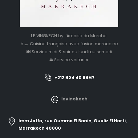
LE VINØKECH by l’Ardoise du Marché
👨‍🍳 Cuisine française avec fusion marocaine
🍽️ Service midi & soir du lundi au samedi
🚘 Service voiturier
+212 6 34 40 99 67
levinokech
Imm Jaffa, rue Oummo El Banin, Gueliz El Harti,
Marrakech 40000