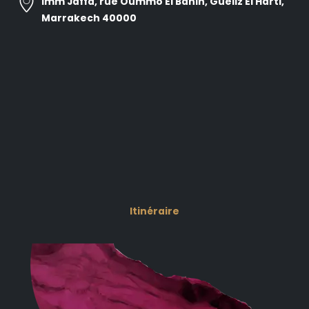
Imm Jaffa, rue Oummo El Banin, Gueliz El Harti,
Marrakech 40000
Itinéraire