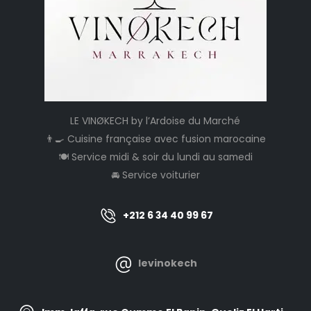
LE VINØKECH by l’Ardoise du Marché
👨‍🍳 Cuisine française avec fusion marocaine
🍽️ Service midi & soir du lundi au samedi
🚘 Service voiturier
+212 6 34 40 99 67
levinokech