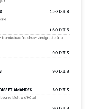
ge)
S
150DHS
noire
160DHS
 framboises fraiches- vinaigrette à la
90DHS
S
90DHS
OISE ET AMANDES
80DHS
eurre Maître d’Hôtel
90DHS