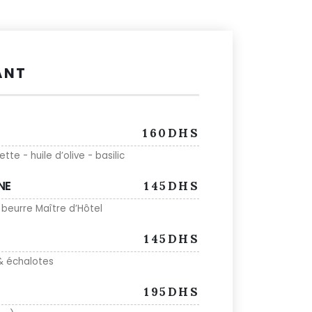
ANT
160DHS
e - huile d’olive - basilic
NE
145DHS
eurre Maître d’Hôtel
145DHS
& échalotes
195DHS