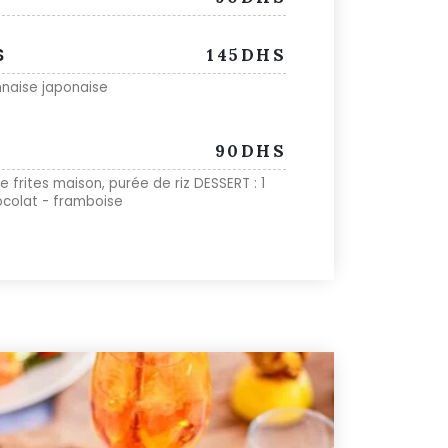
S
145DHS
nnaise japonaise
90DHS
ites maison, purée de riz DESSERT : 1
ocolat - framboise