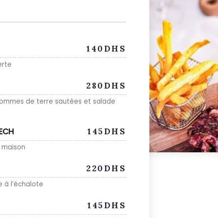
140DHS
erte
280DHS
pommes de terre sautées et salade
KECH
145DHS
s maison
220DHS
 à l’échalote
145DHS