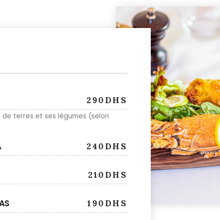
290DHS
e terres et ses légumes (selon
A
240DHS
210DHS
LAS
190DHS