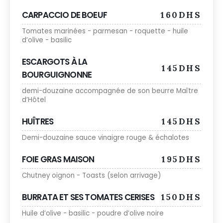
CARPACCIO DE BOEUF
160DHS
Tomates marinées - parmesan - roquette - huile
d’olive - basilic
ESCARGOTS À LA
145DHS
BOURGUIGNONNE
demi-douzaine accompagnée de son beurre Maître
d’Hôtel
HUÎTRES
145DHS
Demi-douzaine sauce vinaigre rouge & échalotes
FOIE GRAS MAISON
195DHS
Chutney oignon - Toasts (selon arrivage)
BURRATA ET SES TOMATES CERISES
150DHS
Huile d’olive - basilic - poudre d’olive noire