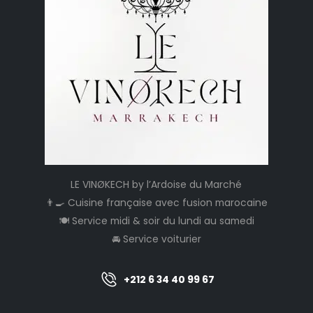
LE VINØKECH by l’Ardoise du Marché
👨‍🍳 Cuisine française avec fusion marocaine
🍽️ Service midi & soir du lundi au samedi
🚘 Service voiturier
+212 6 34 40 99 67