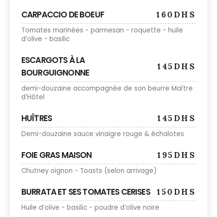
CARPACCIO DE BOEUF
160DHS
Tomates marinées - parmesan - roquette - huile
d’olive - basilic
ESCARGOTS À LA
145DHS
BOURGUIGNONNE
demi-douzaine accompagnée de son beurre Maître
d’Hôtel
HUÎTRES
145DHS
Demi-douzaine sauce vinaigre rouge & échalotes
FOIE GRAS MAISON
195DHS
Chutney oignon - Toasts (selon arrivage)
BURRATA ET SES TOMATES CERISES
150DHS
Huile d’olive - basilic - poudre d’olive noire