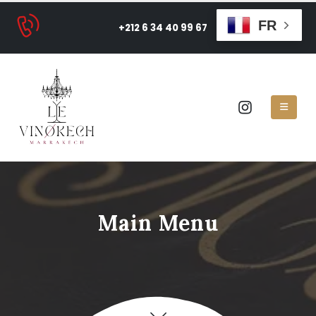
FR
+212 6 34 40 99 67
Main Menu