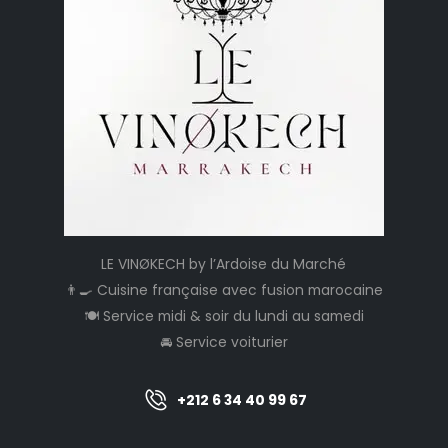
LE VINØKECH by l’Ardoise du Marché
👨‍🍳 Cuisine française avec fusion marocaine
🍽️ Service midi & soir du lundi au samedi
🚘 Service voiturier
+212 6 34 40 99 67